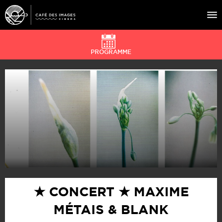
PROGRAMME
À L’AFFICHE
ÉVÉNEMENTS
CAFÉ DU CINÉ
PRATIQUE
ÉDUCATION AUX IMAGES
★ CONCERT ★ MAXIME
MÉTAIS & BLANK