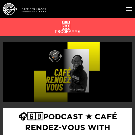
PROGRAMME
À L’AFFICHE
ÉVÉNEMENTS
CAFÉ DU CINÉ
PRATIQUE
ÉDUCATION AUX IMAGES
🎧 🇬🇧PODCAST ★ CAFÉ
RENDEZ-VOUS WITH