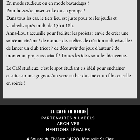
En mode studieux ou en mode bavardages ?
Pour bosser/te poser seul.e ou en groupe ?
Dans tous les cas, le tiers lieu est juste pour toi les jeudis et
vendredis après-midi, de 15h à 18h.
Anna-Lou t’accueille pour faciliter les projets : envie de créer une
soirée au cinéma ? de monter des ateliers de création audiovisuelle ?
de lancer un club tricot ? de découvrir des jeux d’auteur ? de
monter un projet associatif ? Toutes les idées sont les bienvenues.
Le Café studieux, c’est le spot étudiant.e.s idéal pour enchaîner
ensuite sur une grignote/un verre au bar du ciné et un film en salle
en soirée !
PARTENAIRES & LABELS
ARCHIVES
MENTIONS LÉGALES
4 Square du Théâtre
,
14200
Hérouville St Clair