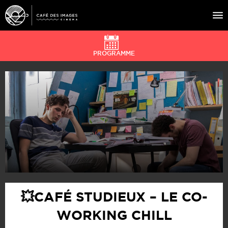
PROGRAMME
À L’AFFICHE
ÉVÉNEMENTS
CAFÉ DU CINÉ
PRATIQUE
ÉDUCATION AUX IMAGES
💥CAFÉ STUDIEUX – LE CO-
WORKING CHILL