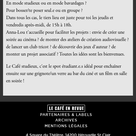
En mode studieux ou en mode bavardages ?
Pour bosser/te poser seul.e ou en groupe ?
Dans tous les cas, le tiers lieu est juste pour toi les jeudis et
vendredis après-midi, de 15h à 18h.
Anna-Lou t’accueille pour faciliter les projets : envie de créer une
soirée au cinéma ? de monter des ateliers de création audiovisuelle ?
de lancer un club tricot ? de découvrir des jeux d’auteur ? de
monter un projet associatif ? Toutes les idées sont les bienvenues.
Le Café studieux, c’est le spot étudiant.e.s idéal pour enchaîner
ensuite sur une grignote/un verre au bar du ciné et un film en salle
en soirée !
PARTENAIRES & LABELS
ARCHIVES
MENTIONS LÉGALES
4 Square du Théâtre
,
14200
Hérouville St Clair