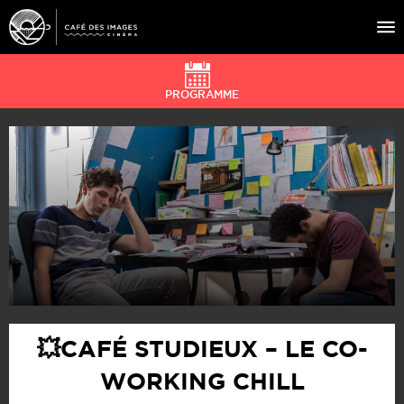
PROGRAMME
À L’AFFICHE
ÉVÉNEMENTS
CAFÉ DU CINÉ
PRATIQUE
ÉDUCATION AUX IMAGES
💥CAFÉ STUDIEUX – LE CO-
WORKING CHILL