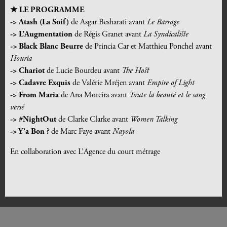
★ LE
PROGRAMME
-> Atash (La Soif)
de Asgar Besharati avant
Le Barrage
-> L’Augmentation
de Régis Granet avant
La Syndicaliste
->
Black Blanc Beurre
de Princia Car et Matthieu Ponchel avant
Houria
-> Chariot
de Lucie Bourdeu avant
The Host
-> Cadavre Exquis
de Valérie Mréjen avant
Empire of Light
-> From Maria
de Ana Moreira avant
Toute la beauté et le sang
versé
-> #NightOut
de Clarke Clarke avant
Women Talking
-> Y’a Bon ?
de Marc Faye avant
Nayola
En collaboration avec L’Agence du court métrage