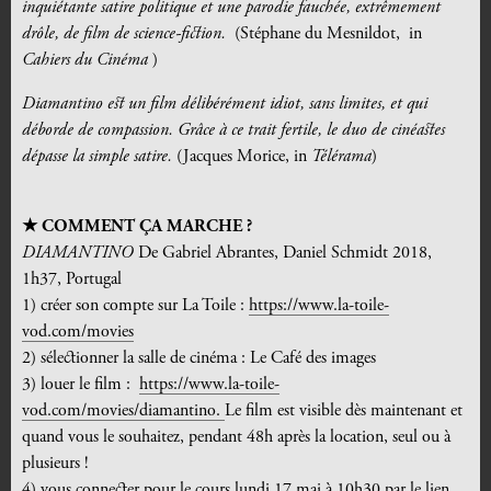
inquiétante satire politique et une parodie fauchée, extrêmement
drôle, de film de science-fiction.
(Stéphane du Mesnildot, in
Cahiers du Cinéma
)
Diamantino est un film délibérément idiot, sans limites, et qui
déborde de compassion. Grâce à ce trait fertile, le duo de cinéastes
dépasse la simple satire.
(Jacques Morice, in
Télérama
)
★
COMMENT ÇA MARCHE ?
DIAMANTINO
De Gabriel Abrantes, Daniel Schmidt 2018,
1h37, Portugal
1) créer son compte sur La Toile :
https://www.la-toile-
vod.com/movies
2) sélectionner la salle de cinéma : Le Café des images
3)
louer le film :
https://www.la-toile-
vod.com/movies/diamantino.
Le film est visible dès maintenant et
quand vous le souhaitez, pendant 48h après la location, seul ou à
plusieurs !
4) vous connecter pour le cours lundi 17 mai à 10h30 par le lien