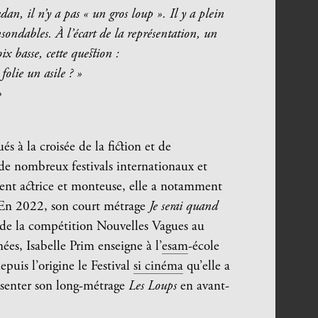
dan, il n’y a pas « un gros loup ». Il y a plein
insondables. À l’écart de la représentation, un
x basse, cette question :
folie un asile ? »
»
és à la croisée de la fiction et de
 de nombreux festivals internationaux et
ment actrice et monteuse, elle a notamment
. En 2022, son court métrage
Je serai quand
 de la compétition Nouvelles Vagues au
es, Isabelle Prim enseigne à l’
esam
-école
puis l’origine le Festival
si cinéma
qu’elle a
ésenter son long-métrage
Les Loups
en avant-