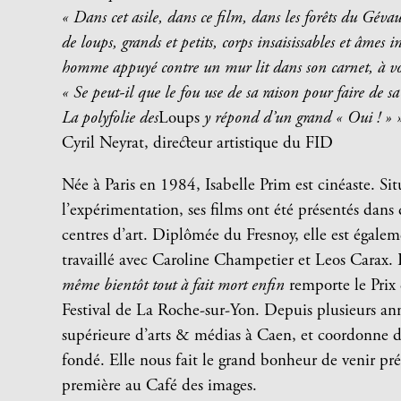
« Dans cet asile, dans ce film, dans les forêts du Gévau
de loups, grands et petits, corps insaisissables et âmes 
homme appuyé contre un mur lit dans son carnet, à voi
« Se peut-il que le fou use de sa raison pour faire de sa 
La polyfolie des
Loups
y répond d’un grand « Oui ! » 
Cyril Neyrat, directeur artistique du FID
Née à Paris en 1984, Isabelle Prim est cinéaste. Situ
l’expérimentation, ses films ont été présentés dans
centres d’art. Diplômée du Fresnoy, elle est égale
travaillé avec Caroline Champetier et Leos Carax
même bientôt tout à fait mort enfin
remporte le Prix
Festival de La Roche-sur-Yon. Depuis plusieurs anné
supérieure d’arts & médias à Caen, et coordonne de
fondé.
Elle nous fait le grand bonheur de venir pr
première au Café des images.