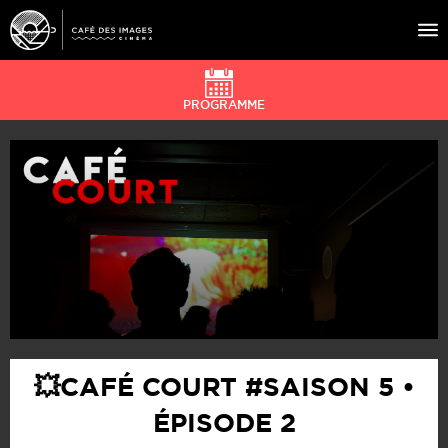
PROGRAMME
À L’AFFICHE
ÉVÉNEMENTS
CAFÉ DU CINÉ
PRATIQUE
ÉDUCATION AUX IMAGES
💥CAFÉ COURT #SAISON 5 •
ÉPISODE 2