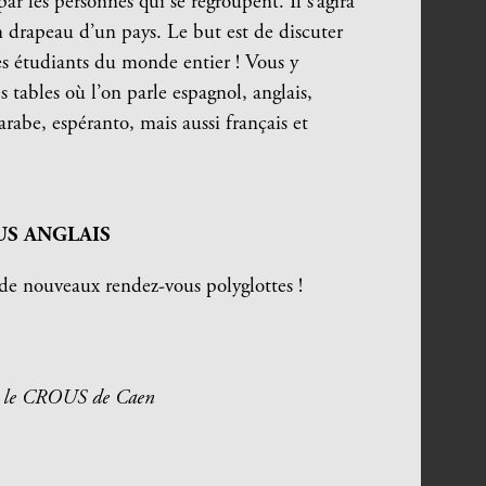
r les personnes qui se regroupent. Il s’agira
un drapeau d’un pays.
Le but est de discuter
es étudiants du monde entier !
Vous y
 tables où l’on parle espagnol, anglais,
 arabe, espéranto, mais aussi français et
US ANGLAIS
de nouveaux rendez-vous polyglottes !
le, le CROUS de Caen