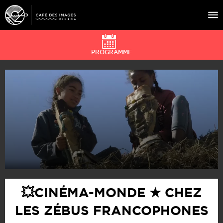
PROGRAMME
À L’AFFICHE
ÉVÉNEMENTS
CAFÉ DU CINÉ
PRATIQUE
ÉDUCATION AUX IMAGES
💥CINÉMA-MONDE ★ CHEZ
LES ZÉBUS FRANCOPHONES