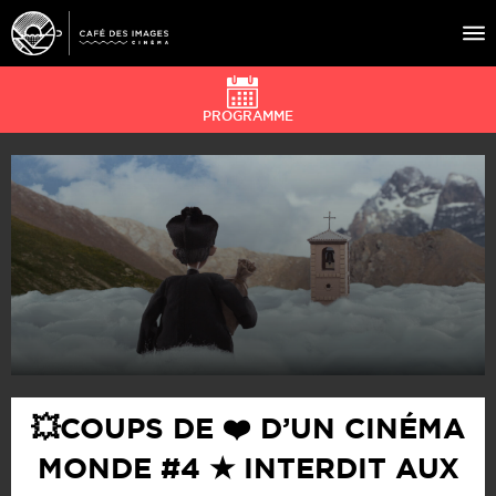
PROGRAMME
À L’AFFICHE
ÉVÉNEMENTS
CAFÉ DU CINÉ
PRATIQUE
ÉDUCATION AUX IMAGES
💥COUPS DE ❤️ D’UN CINÉMA
MONDE #4 ★ INTERDIT AUX