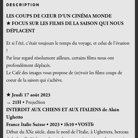
DESCRIPTION
LES COUPS DE CŒUR
D’UN
CINÉMA MONDE
★ FOCUS SUR LES FILMS DE LA SAISON QUI NOUS
D
É
PLACENT
Et si l’été, c’était toujours le temps du voyage, et celui de l’évasion
?
Par leur regard résolument ailleurs, certains films nous ont
profondément déplacés.
Le Café des images vous propose de (re)voir les films coups de
coeur de la saison qui s’achève.
★
Jeudi 17 août 2023
→ 21H
• Projection
INTERDIT AUX CHIENS ET AUX ITALIENS
de Alain
Ughetto
France Italie Suisse • 2023 • 1h10 • VOSTfr
Début du XXe siècle, dans le nord de l’Italie, à Ughettera, berceau