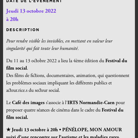
DATE DE L’ÉVÉNEMENT
Jeudi 13 octobre 2022
à 20h
DESCRIPTION
Pour rendre visible les invisibles, en mettant en valeur leur
singularité qui fait toute leur humanité.
Du 11 au 13 octobre 2022 a lieu la 4ème édition du
Festival du
film social
.
Des films de fictions, documentaires, animation, qui questionnent
les problèmes sociaux impliquant les différents publics et
acteur.rice.s du secteur social.
Le
Café des images
s’associe à l’
IR
TS Normandie-Caen
pour
proposer quatre séances de cinéma dans le cadre du
Festival du
film social.
★
Jeudi 13 octobre à
20h •
PÉNÉLOPE, MON AMOUR
suivi d’une rencontre sur l’autisme et les maladies rares,