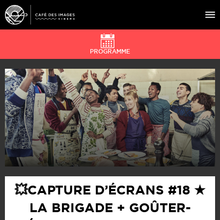
PROGRAMME
À L’AFFICHE
ÉVÉNEMENTS
CAFÉ DU CINÉ
PRATIQUE
ÉDUCATION AUX IMAGES
💥CAPTURE D’ÉCRANS #18 ★
LA BRIGADE + GOÛTER-