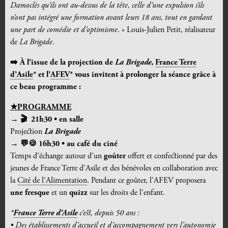
Damoclès qu’ils ont au-dessus de la tête, celle d’une expulsion s’ils
n’ont pas intégré une formation avant leurs 18 ans, tout en gardant
une part de comédie et d’optimisme
. » Louis-Julien Petit, réalisateur
de
La Brigade
.
➡️
À
l’issue de la projection de
La Brigade
,
France Terre
d’Asile
* et l’
AFEV
* vous invitent à prolonger la séance grâce à
ce beau programme :
★PROGRAMME
→ 🎬 21h30 •
en salle
Projection
La Brigade
→
💬🍪 16h30 • au café du ciné
Temps d’échange autour d’un
goûter
offert et confectionné par des
jeunes de France Terre d’Asile et des bénévoles en collaboration avec
la
Cité de l’Alimentation
. Pendant ce goûter, l’AFEV proposera
une fresque
et un
quizz
sur les droits de l’enfant.
*
France Terre d’Asile
c’est, depuis 50 ans :
• Des établissements d’accueil et d’accompagnement vers l’autonomie