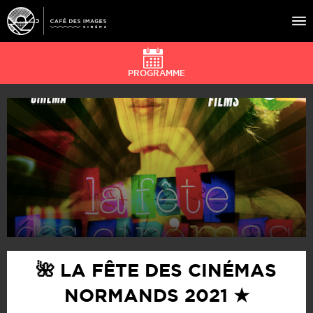
PROGRAMME
À L’AFFICHE
ÉVÉNEMENTS
CAFÉ DU CINÉ
PRATIQUE
ÉDUCATION AUX IMAGES
🌺 LA FÊTE DES CINÉMAS
NORMANDS 2021 ★