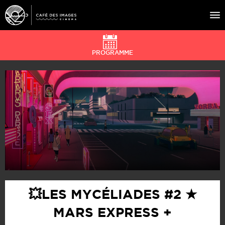
PROGRAMME
À L’AFFICHE
ÉVÉNEMENTS
CAFÉ DU CINÉ
PRATIQUE
ÉDUCATION AUX IMAGES
💥LES MYCÉLIADES #2 ★
MARS EXPRESS +