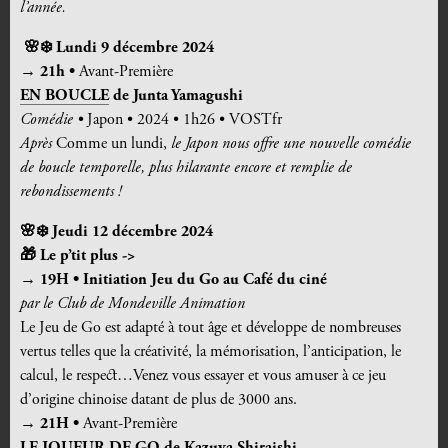
l’année.
🌸
❄️
Lundi 9 décembre 2024
→ 21h •
Avant-Première
EN BOUCLE
de
Junta Yamagushi
Comédie •
Japon • 2024 • 1h26 • VOSTfr
Après
Comme un lundi,
le Japon nous offre une nouvelle comédie
de boucle temporelle, plus hilarante encore et remplie de
rebondissements !
🌸
❄️
Jeudi 12 décembre 2024
🎁
Le p’tit plus ->
→ 19H • Initiation Jeu du Go au Café du ciné
par le Club de Mondeville Animation
Le Jeu de Go est adapté à tout âge et développe de nombreuses
vertus telles que la créativité, la mémorisation, l’anticipation, le
calcul, le respect…Venez vous essayer et vous amuser à ce jeu
d’origine chinoise datant de plus de 3000 ans.
→ 21H •
Avant-Première