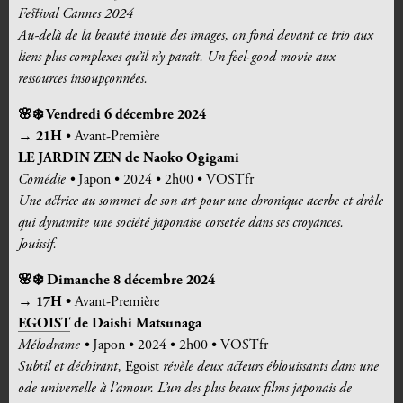
Festival Cannes 2024
Au-delà de la beauté inouïe des images, on fond devant ce trio aux
liens plus complexes qu’il n’y paraît. Un feel-good movie aux
ressources insoupçonnées.
🌸
❄️
Vendredi 6 décembre 2024
→ 21H
• Avant-Première
LE JARDIN ZEN
de
Naoko Ogigami
Comédie •
Japon • 2024 • 2h00 • VOSTfr
Une actrice au sommet de son art pour une chronique acerbe et drôle
qui dynamite une société japonaise corsetée dans ses croyances.
Jouissif.
🌸❄️ Dimanche 8 décembre 2024
→ 17H •
Avant-Première
EGOIST
de
Daishi Matsunaga
Mélodrame •
Japon • 2024 • 2h00 • VOSTfr
Subtil et déchirant,
Egoist
révèle deux acteurs éblouissants dans une
ode universelle à l’amour. L’un des plus beaux films japonais de