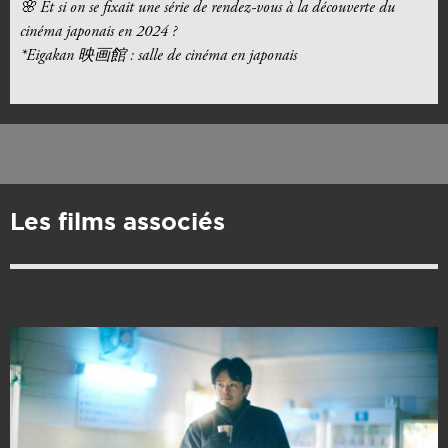
🌸
Et si on se fixait une série de rendez-vous à la découverte du
cinéma japonais
en
2024 ?
*Eigakan 映画館 : salle de cinéma en japonais
Les films associés