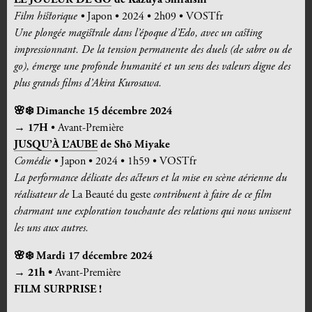
LE JOUEUR DE GO
de
Kazuya Shiraishi
Film historique •
Japon • 2024 • 2h09 • VOSTfr
Une plongée magistrale dans l’époque d’Edo, avec un casting
impressionnant. De la tension permanente des duels (de sabre ou de
go), émerge une profonde humanité et un sens des valeurs digne des
plus grands films d’Akira Kurosawa.
🌸❄️ Dimanche 15 décembre 2024
→ 17H
• Avant-Première
JUSQU’À L’AUBE
de
Shō Miyake
Comédie •
Japon • 2024 • 1h59 • VOSTfr
La performance délicate des acteurs et la mise en scène aérienne du
réalisateur de
La Beauté du geste
contribuent à faire de ce film
charmant une exploration touchante des relations qui nous unissent
les uns aux autres.
🌸❄️ Mardi 17 décembre 2024
→ 21h •
Avant-Première
FILM SURPRISE !