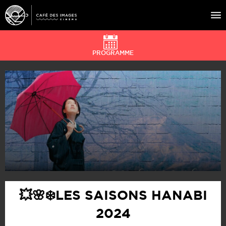
PROGRAMME
À L’AFFICHE
ÉVÉNEMENTS
CAFÉ DU CINÉ
PRATIQUE
ÉDUCATION AUX IMAGES
💥🌸❄️LES SAISONS HANABI
2024