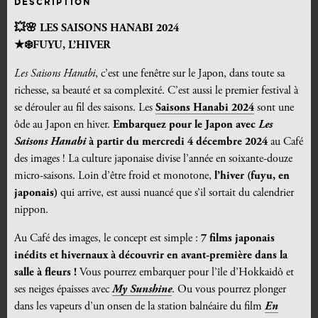
DESCRIPTION
💥🌸 LES SAISONS HANABI 2024
★
❄️FUYU, L’HIVER
Les Saisons Hanabi
, c’est une fenêtre sur le Japon, dans toute sa
richesse, sa beauté et sa complexité. C’est aussi le premier festival à
se dérouler au fil des saisons. Les
Saisons Hanabi 2024
sont une
ôde au Japon en hiver.
Embarquez pour le Japon avec
Les
Saisons Hanabi
à partir du mercredi 4 décembre 2024
au Café
des images ! La culture japonaise divise l’année en soixante-douze
micro-saisons. Loin d’être froid et monotone,
l’hiver (fuyu, en
japonais)
qui arrive, est aussi nuancé que s’il sortait du calendrier
nippon.
Au Café des images, le concept est simple :
7 films japonais
inédits et hivernaux à découvrir en avant-première dans la
salle à fleurs !
Vous pourrez embarquer pour l’île d’Hokkaidô et
ses neiges épaisses avec
My Sunshine
. Ou vous pourrez plonger
dans les vapeurs d’un onsen de la station balnéaire du film
En