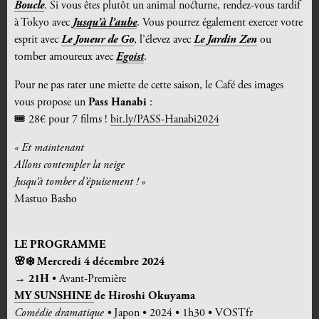
Boucle
. Si vous êtes plutôt un animal nocturne, rendez-vous tardif
à Tokyo avec
Jusqu’à l’aube
. Vous pourrez également exercer votre
esprit avec
Le Joueur de Go
, l’élevez avec
Le Jardin Zen
ou
tomber amoureux avec
Egoist
.
Pour ne pas rater une miette de cette saison, le Café des images
vous propose un
Pass Hanabi
:
🎟️ 28€ pour 7 films !
bit.ly/PASS-Hanabi2024
« Et maintenant
Allons contempler la neige
Jusqu’à tomber d’épuisement ! »
Mastuo Basho
LE PROGRAMME
🌸
❄️
Mercredi 4 décembre 2024
→ 21H
• Avant-Première
MY SUNSHINE
de
Hiroshi Okuyama
Comédie dramatique •
Japon • 2024 • 1h30 • VOSTfr