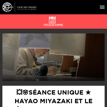
PROGRAMME
À L’AFFICHE
ÉVÉNEMENTS
CAFÉ DU CINÉ
PRATIQUE
ÉDUCATION AUX IMAGES
💥🌸SÉANCE UNIQUE ★
HAYAO MIYAZAKI ET LE