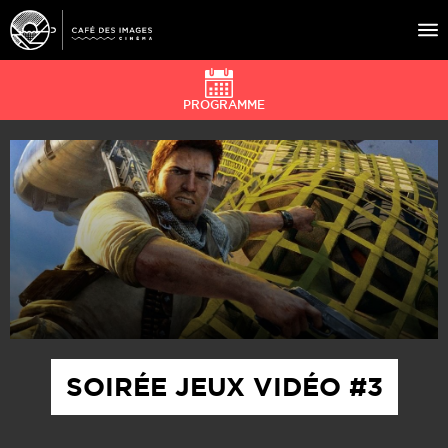
PROGRAMME
À L’AFFICHE
ÉVÉNEMENTS
CAFÉ DU CINÉ
PRATIQUE
ÉDUCATION AUX IMAGES
SOIRÉE JEUX VIDÉO #3