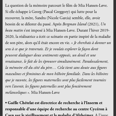
La question de la mémoire parcourt le film de Mia Hansen-Løve.
Si elle échappe à Georg (Pascal Greggory) qui lutte pour la
recouvrer, la mère, Sandra (Nicole Garcia) semble, elle, avoir
besoin de se délester du passé.
Après
Bergman Island
(2021),
Un
beau matin
s’est imposé à Mia Hansen-Løve. Durant l’hiver 2019-
2020, la réalisatrice a écrit ce scénario en partie inspiré de la maladie
de son père, alors qu’il était encore en vie. «
Je cherchais à donner un
sens à ce que je traversais. Et je voulais explorer la façon dont
peuvent dialoguer deux sentiments opposés, un deuil et une
renaissance, le fait de les éprouver simultanément.
Paradoxalement,
la mémoire est du côté du père… Cela tient sans doute aux figures
masculines et féminines de mon histoire familiale. Dans les histoires
que je raconte, les figures maternelles sont plus facilement tournées
vers l’avenir, les figures paternelles sont plus foncièrement
mélancoliques ».
Mia Hansen-Løve
• Gaëlle Chételat est directrice de recherche à l’Inserm et
responsable d’une équipe de recherche au centre Cycéron à
Caen sur le vieillissement et la maladie d’Alzheimer.
A l’issue