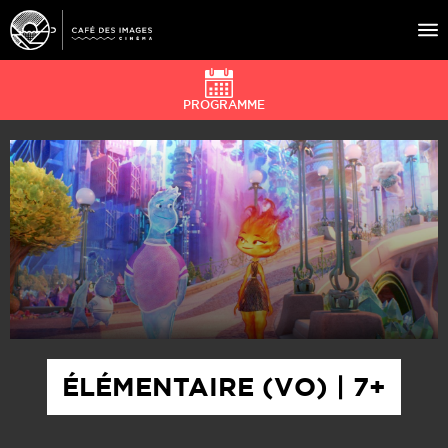
PROGRAMME
À L’AFFICHE
ÉVÉNEMENTS
CAFÉ DU CINÉ
PRATIQUE
ÉDUCATION AUX IMAGES
ÉLÉMENTAIRE (VO) | 7+