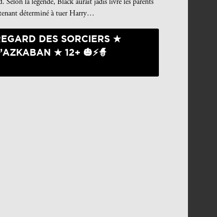
 Selon la légende, Black aurait jadis livré les parents
aintenant déterminé à tuer Harry…
REGARD DES SORCIERS ★
’AZKABAN ★ 12+ 🎃⚡🧙