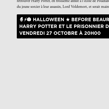
retrouver Harry Potter, en troisième année à l’école de Poudlard.
du jeune sorcier à leur assassin, Lord Voldemort, et serait m
🧙⚡🎃 HALLOWEEN ★ BEFORE BEAU
HARRY POTTER ET LE PRISONNIER D
VENDREDI 27 OCTOBRE À 20H00