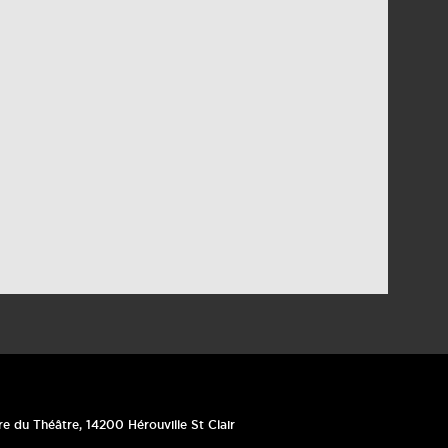
re du Théâtre
,
14200
Hérouville St Clair