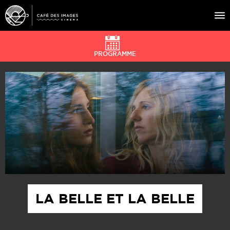
PROGRAMME
À L’AFFICHE
ÉVÉNEMENTS
CAFÉ DU CINÉ
PRATIQUE
ÉDUCATION AUX IMAGES
LA BELLE ET LA BELLE