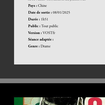
Pays :
Chine
Date de sortie :
08/01/2025
Durée :
1h51
Public :
Tout public
Version :
VOSTfr
Séance adaptée :
Genre :
Drame