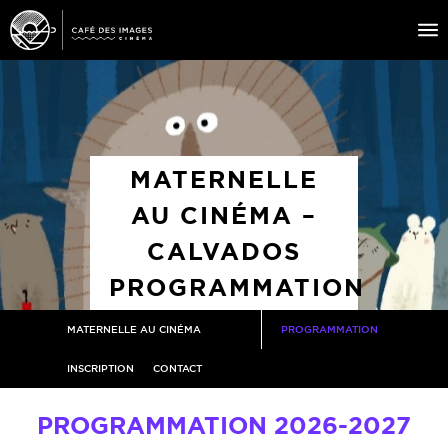
À L’AFFICHE
ÉVÉNEMENTS
MATERNELLE
CAFÉ DU CINÉ
AU CINÉMA –
PRATIQUE
CALVADOS
ÉDUCATION AUX IMAGES
PROGRAMMATION
MATERNELLE AU CINÉMA
PROGRAMMATION
INSCRIPTION
CONTACT
PROGRAMMATION 2026-2027