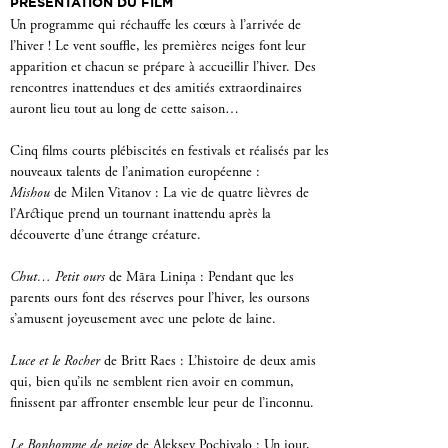
PRÉSENTATION DU FILM
Un programme qui réchauffe les cœurs à l’arrivée de
l’hiver ! Le vent souffle, les premières neiges font leur
apparition et chacun se prépare à accueillir l’hiver. Des
rencontres inattendues et des amitiés extraordinaires
auront lieu tout au long de cette saison…
Cinq films courts plébiscités en festivals et réalisés par les
nouveaux talents de l’animation européenne :
Mishou
de Milen Vitanov : La vie de quatre lièvres de
l’Arctique prend un tournant inattendu après la
découverte d’une étrange créature.
Chut… Petit ours
de Māra Liniņa : Pendant que les
parents ours font des réserves pour l’hiver, les oursons
s’amusent joyeusement avec une pelote de laine.
Luce et le Rocher
de Britt Raes : L’histoire de deux amis
qui, bien qu’ils ne semblent rien avoir en commun,
finissent par affronter ensemble leur peur de l’inconnu.
Le Bonhomme de neige
de Aleksey Pochivalo : Un jour,