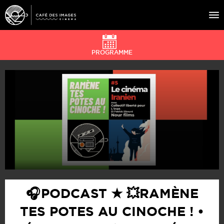
PROGRAMME
À L’AFFICHE
ÉVÉNEMENTS
CAFÉ DU CINÉ
PRATIQUE
ÉDUCATION AUX IMAGES
🎧 PODCAST ★ 💥RAMÈNE
TES POTES AU CINOCHE ! •