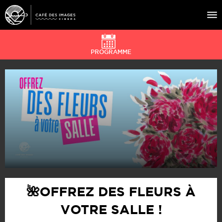
PROGRAMME
À L’AFFICHE
ÉVÉNEMENTS
CAFÉ DU CINÉ
PRATIQUE
ÉDUCATION AUX IMAGES
🌺OFFREZ DES FLEURS À
VOTRE SALLE !