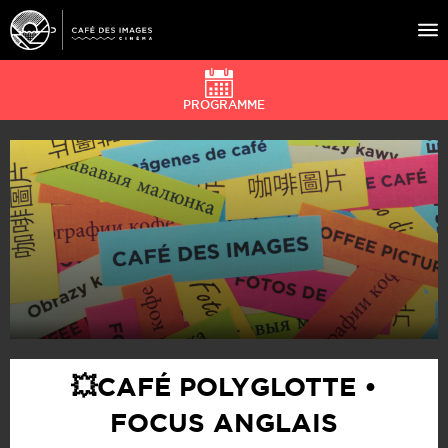
PROGRAMME
À L’AFFICHE
ÉVÉNEMENTS
CAFÉ DU CINÉ
PRATIQUE
ÉDUCATION AUX IMAGES
💥CAFÉ POLYGLOTTE •
FOCUS ANGLAIS