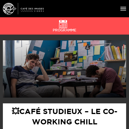
PROGRAMME
À L’AFFICHE
ÉVÉNEMENTS
CAFÉ DU CINÉ
PRATIQUE
ÉDUCATION AUX IMAGES
💥CAFÉ STUDIEUX – LE CO-
WORKING CHILL