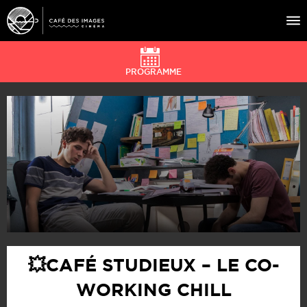
PROGRAMME
À L’AFFICHE
ÉVÉNEMENTS
CAFÉ DU CINÉ
PRATIQUE
ÉDUCATION AUX IMAGES
💥CAFÉ STUDIEUX – LE CO-
WORKING CHILL