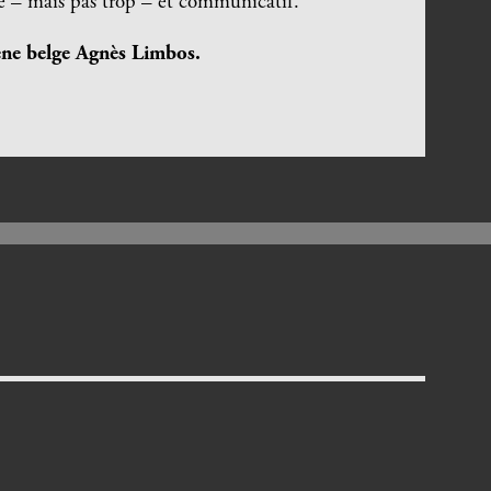
le – mais pas trop – et communicatif.
ène belge
Agnès Limbos
.