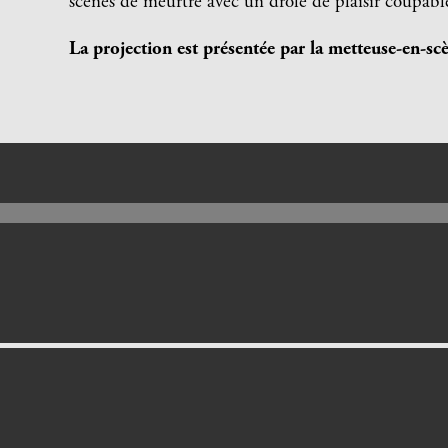
scènes de meurtre avec un drôle de plaisir coupab
La projection est présentée par la metteuse-en-sc