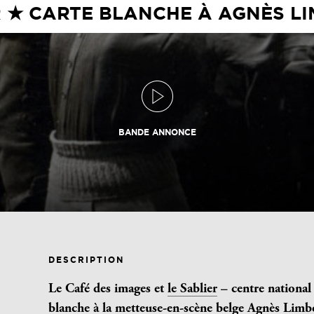
R ★ CARTE BLANCHE À AGNÈS LI
BANDE ANNONCE
DESCRIPTION
Le Café des images et
le Sablier
–
centre national
blanche à la metteuse-en-scène belge
Agnès Limb