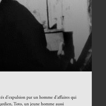
és d’expulsion par un homme d’affaires qui
 gardien, Toto, un jeune homme aussi