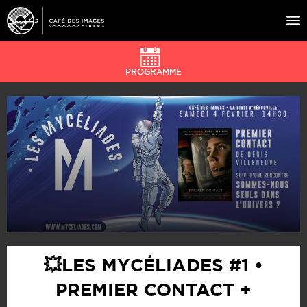
PROGRAMME
À L’AFFICHE
ÉVÉNEMENTS
CAFÉ DU CINÉ
PRATIQUE
ÉDUCATION AUX IMAGES
💥LES MYCÉLIADES #1 •
PREMIER CONTACT +