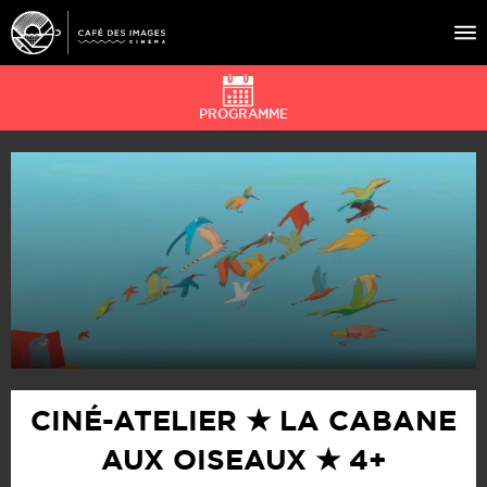
PROGRAMME
À L’AFFICHE
ÉVÉNEMENTS
CAFÉ DU CINÉ
PRATIQUE
ÉDUCATION AUX IMAGES
CINÉ-ATELIER ★ LA CABANE
AUX OISEAUX ★ 4+