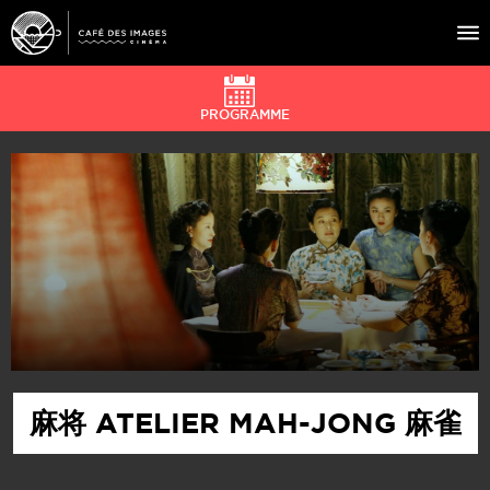
PROGRAMME
À L’AFFICHE
ÉVÉNEMENTS
CAFÉ DU CINÉ
PRATIQUE
ÉDUCATION AUX IMAGES
麻将 ATELIER MAH-JONG 麻雀