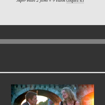
Super billet 2 films
= 9 euros
cliquez ici