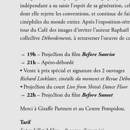
indépendant a su saisir l’esprit de sa génération, 
dont elle rejette les conventions, et continue de fai
cinéphiles du monde entier. Après l’exposition-rét
tour du Café des images d’inviter l’auteur Raphaël
collective
Débordements,
à retraverser l’oeuvre de c
→ 19h
– Projection du film
Before Sunrise
→ 21h
– Apéro-débordé
• Vente à prix spécial et signature des 2 ouvrages
Richard Linklater, cinéaste du moment et
Revue Débo
•
Projection du court
Live from Shiva’s Dance Floor
→
22h
– Projection du film
Before Sunset
Merci à Giraffe Partners et au Centre Pompidou.
Tarif