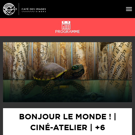
PROGRAMME
À L’AFFICHE
ÉVÉNEMENTS
CAFÉ DU CINÉ
PRATIQUE
ÉDUCATION AUX IMAGES
BONJOUR LE MONDE ! |
CINÉ-ATELIER | +6