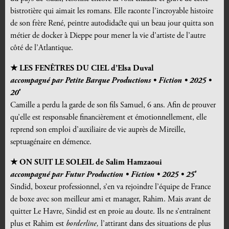
bistrotière qui aimait les romans. Elle raconte l’incroyable histoire
de son frère René, peintre autodidacte qui un beau jour quitta son
métier de docker à Dieppe pour mener la vie d’artiste de l’autre
côté de l’Atlantique.
★ LES FENÊTRES DU CIEL
d’Elsa Duval
accompagné par Petite Barque Productions • Fiction • 2025 •
20′
Camille a perdu la garde de son fils Samuel, 6 ans. Afin de prouver
qu’elle est responsable financièrement et émotionnellement, elle
reprend son emploi d’auxiliaire de vie auprès de Mireille,
septuagénaire en démence.
★ ON SUIT LE SOLEIL de Salim Hamzaoui
accompagné par Futur Production • Fiction • 2025 • 25′
Sindid, boxeur professionnel, s’en va rejoindre l’équipe de France
de boxe avec son meilleur ami et manager, Rahim. Mais avant de
quitter Le Havre, Sindid est en proie au doute. Ils ne s’entraînent
plus et Rahim est
borderline,
l’attirant dans des situations de plus