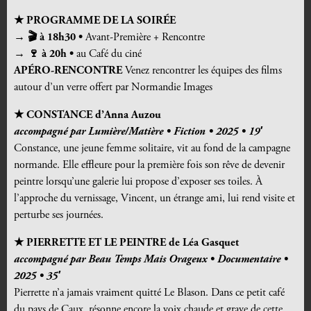
★ PROGRAMME DE LA SOIRÉE
→ 🎬 à 18h30 •
Avant-Première + Rencontre
→ 🍷 à 20h •
au Café du ciné
APÉRO-RENCONTRE
Venez rencontrer les équipes des films
autour d’un verre offert par Normandie Images
★ CONSTANCE
d’Anna Auzou
accompagné par Lumière/Matière • Fiction • 2025 • 19′
Constance, une jeune femme solitaire, vit au fond de la campagne
normande. Elle effleure pour la première fois son rêve de devenir
peintre lorsqu’une galerie lui propose d’exposer ses toiles. À
l’approche du vernissage, Vincent, un étrange ami, lui rend visite et
perturbe ses journées.
★ PIERRETTE ET LE PEINTRE
de Léa Gasquet
accompagné par Beau Temps Mais Orageux • Documentaire •
2025 • 35′
Pierrette n’a jamais vraiment quitté Le Blason. Dans ce petit café
du pays de Caux, résonne encore la voix chaude et grave de cette