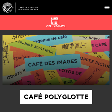
PROGRAMME
À L’AFFICHE
ÉVÉNEMENTS
CAFÉ DU CINÉ
PRATIQUE
ÉDUCATION AUX IMAGES
CAFÉ POLYGLOTTE