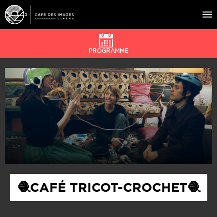
PROGRAMME
À L’AFFICHE
ÉVÉNEMENTS
CAFÉ DU CINÉ
PRATIQUE
ÉDUCATION AUX IMAGES
🧶CAFÉ TRICOT-CROCHET🧶