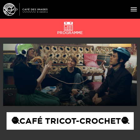
PROGRAMME
À L’AFFICHE
ÉVÉNEMENTS
CAFÉ DU CINÉ
PRATIQUE
ÉDUCATION AUX IMAGES
🧶CAFÉ TRICOT-CROCHET🧶