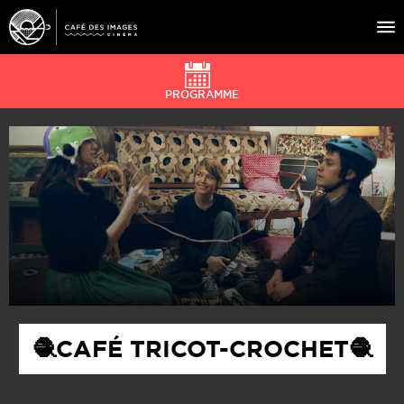
PROGRAMME
À L’AFFICHE
ÉVÉNEMENTS
CAFÉ DU CINÉ
PRATIQUE
ÉDUCATION AUX IMAGES
🧶CAFÉ TRICOT-CROCHET🧶