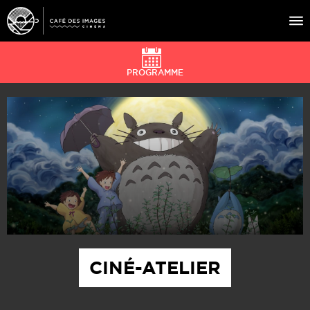
PROGRAMME
À L’AFFICHE
ÉVÉNEMENTS
CAFÉ DU CINÉ
PRATIQUE
ÉDUCATION AUX IMAGES
CINÉ-ATELIER