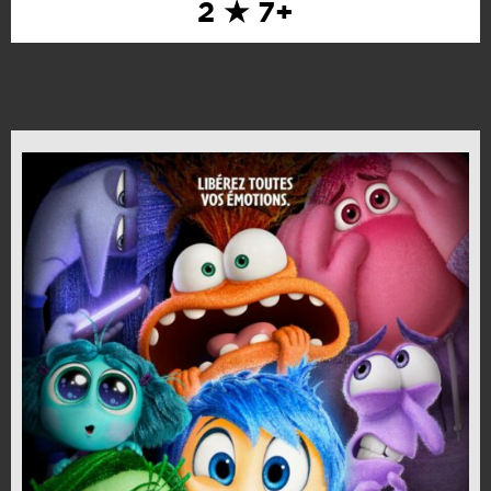
2 ★ 7+