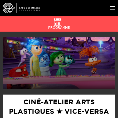
PROGRAMME
À L’AFFICHE
ÉVÉNEMENTS
CAFÉ DU CINÉ
PRATIQUE
ÉDUCATION AUX IMAGES
CINÉ-ATELIER ARTS
PLASTIQUES ★ VICE-VERSA