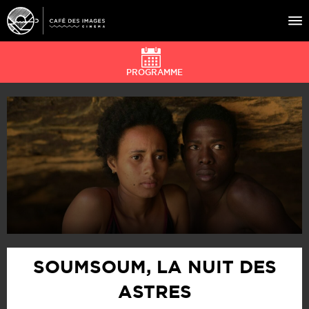
PROGRAMME
À L’AFFICHE
ÉVÉNEMENTS
CAFÉ DU CINÉ
PRATIQUE
ÉDUCATION AUX IMAGES
SOUMSOUM, LA NUIT DES
ASTRES