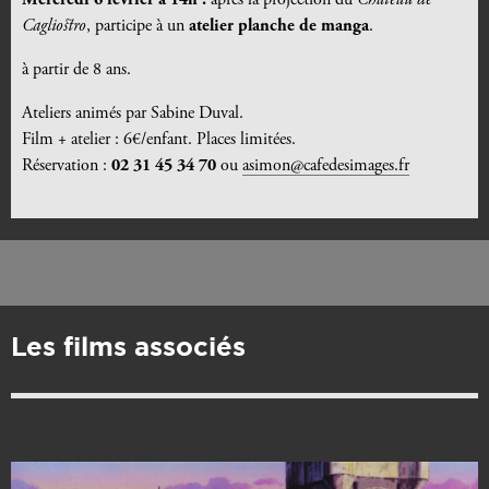
Mercredi 6 février à 14h :
après la projection du
Château de
Cagliostro
, participe à un
atelier planche de manga
.
à partir de 8 ans.
Ateliers animés par Sabine Duval.
Film + atelier : 6€/enfant. Places limitées.
Réservation :
02 31 45 34 70
ou
asimon@cafedesimages.fr
Les films associés