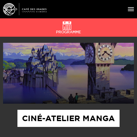
PROGRAMME
À L’AFFICHE
ÉVÉNEMENTS
CAFÉ DU CINÉ
PRATIQUE
ÉDUCATION AUX IMAGES
CINÉ-ATELIER MANGA