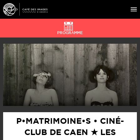
PROGRAMME
À L’AFFICHE
ÉVÉNEMENTS
CAFÉ DU CINÉ
PRATIQUE
ÉDUCATION AUX IMAGES
P•MATRIMOINE•S • CINÉ-
CLUB DE CAEN ★ LES