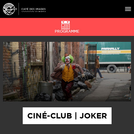
PROGRAMME
À L’AFFICHE
ÉVÉNEMENTS
CAFÉ DU CINÉ
PRATIQUE
ÉDUCATION AUX IMAGES
CINÉ-CLUB | JOKER