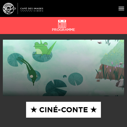
PROGRAMME
À L’AFFICHE
ÉVÉNEMENTS
CAFÉ DU CINÉ
PRATIQUE
ÉDUCATION AUX IMAGES
★ CINÉ-CONTE ★