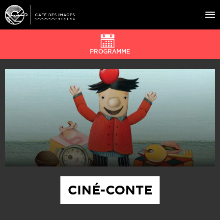
PROGRAMME
À L’AFFICHE
ÉVÉNEMENTS
CAFÉ DU CINÉ
PRATIQUE
ÉDUCATION AUX IMAGES
CINÉ-CONTE