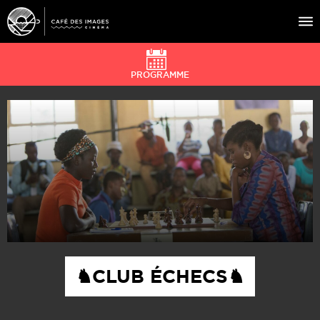
PROGRAMME
À L’AFFICHE
ÉVÉNEMENTS
CAFÉ DU CINÉ
PRATIQUE
ÉDUCATION AUX IMAGES
♞CLUB ÉCHECS♞